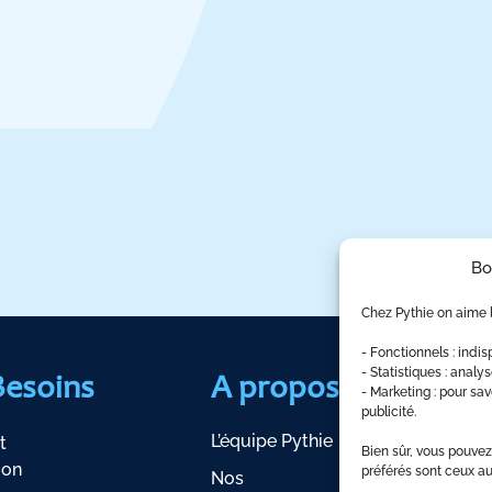
Bo
Chez Pythie on aime l
- Fonctionnels : indi
- Statistiques : analy
Besoins
A propos
No
- Marketing : pour s
Ser
publicité.
L’équipe Pythie
t
Bien sûr, vous pouvez
ion
Exper
préférés sont ceux au
Nos