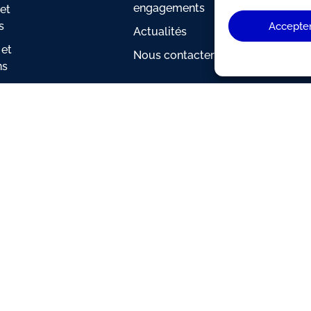
engagements
et
Étape
s
Accepte
proje
Actualités
 et
Quest
Nous contacter
ns
fréqu
es temps
Indic
ces
Espac
s
client
lisation
ion
ique
 par
Les Internets de Paulette
x
La Collab
x
L’équipe Pythie
|