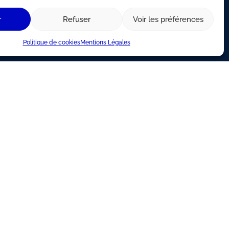
s de votre
r
Refuser
Voir les préférences
t
ions
Politique de cookies
Mentions Légales
entes
es de révision
e Client
Mentions légales