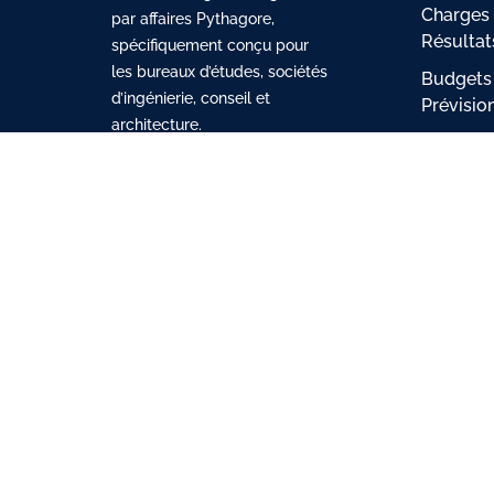
Charges 
par affaires Pythagore,
Résultat
spécifiquement conçu pour
les bureaux d’études, sociétés
Budgets
d’ingénierie, conseil et
Prévisio
architecture.
Saisie d
Ressour
humaine
153 Av. du Général Leclerc –
Relation 
Bât. D
(CRM)
92340 BOURG-LA-REINE
Tél. : 01 41 87 07 63
Personna
Facturat
électron
Réalisé avec 💙