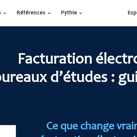
s
Références
Pythie
Esp
Facturation électr
ureaux d’études : gu
Ce que change vrai