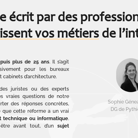
e écrit par des profession
issent vos métiers
de l’in
puis plus de 25 ans
. Il s’agit
usivement pour les bureaux
et cabinets d’architecture.
des juristes ou des experts
es vraies questions de notre
Sophie Géne
rter des réponses concrètes,
DG de Pyth
e que cette réforme a un vrai
t technique ou informatique
.
t-être avant tout, d’un
sujet