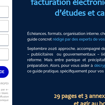
facturation électron
d’études et ca
Échéances, formats, organisation interne, cho
guide concret
rédigé par des experts de vos
Septembre 2026 approche, accompagné de t
– publicitaires ou gouvernementaux – lié
réforme. Mais entre panique et précipita
préparation. Alors, pour vous aider à
décry
ce guide pratique, spécifiquement pour vos 
IDE
 (RGPD)
 par e-
e blanc.
29 pages et 3 annexe
fusion
ronique
et agir au 