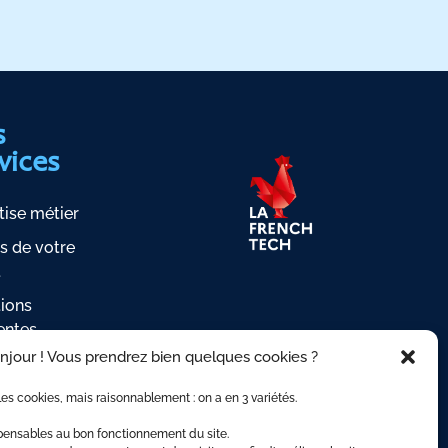
s
vices
tise métier
s de votre
t
ions
entes
njour ! Vous prendrez bien quelques cookies ?
es de révision
e Client
es cookies, mais raisonnablement : on a en 3 variétés.
spensables au bon fonctionnement du site.