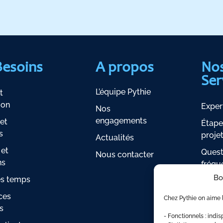
Besoins
A propos
No
Ser
L’équipe Pythie
t
ion
Exper
Nos
engagements
et
Étape
s
proje
Actualités
 et
Quest
Nous contacter
ns
fréqu
Bo
es temps
Indic
ces
Espac
Chez Pythie on aime l
s
- Fonctionnels : indi