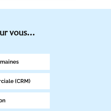
pour vous…
umaines
ciale (CRM)
on