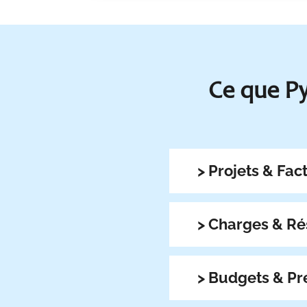
Ce que Py
>
Projets & Fac
>
Charges & Ré
>
Budgets & Pré