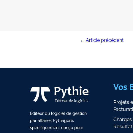
←
Article précédent
Vos 
Projets e
Facturat
Éditeur du logiciel de gestion
Charges 
par affaires Pythagore,
Résultat
spécifiquement conçu pour