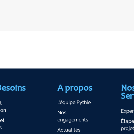
Besoins
A propos
No
Ser
L’équipe Pythie
t
ion
Exper
Nos
engagements
et
Étape
s
proje
Actualités