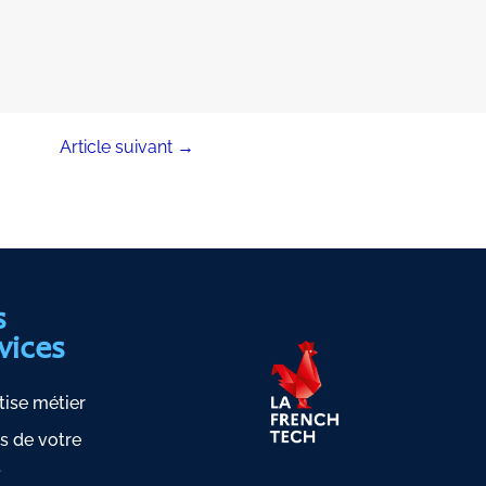
Article suivant
→
s
vices
tise métier
s de votre
t