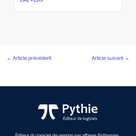
←
Article précédent
Article suivant
→
Éditeur du logiciel de gestion par affaires Pythagore,