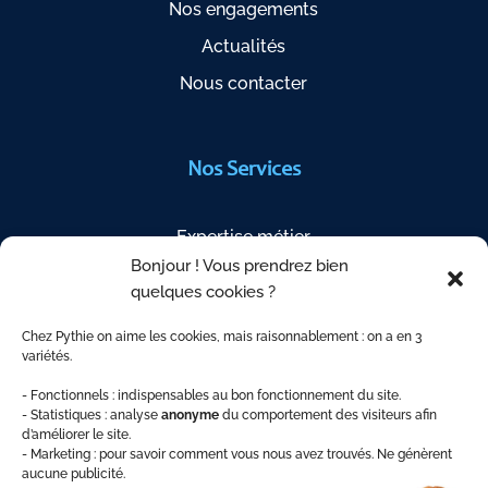
Nos engagements
Actualités
Nous contacter
Nos Services
Expertise métier
Bonjour ! Vous prendrez bien
Étapes de votre projet
quelques cookies ?
Questions fréquentes
Chez Pythie on aime les cookies, mais raisonnablement : on a en 3
Indices de révision
variétés.
Espace Client
- Fonctionnels : indispensables au bon fonctionnement du site.
- Statistiques : analyse
anonyme
du comportement des visiteurs afin
d’améliorer le site.
- Marketing : pour savoir comment vous nous avez trouvés. Ne génèrent
aucune publicité.