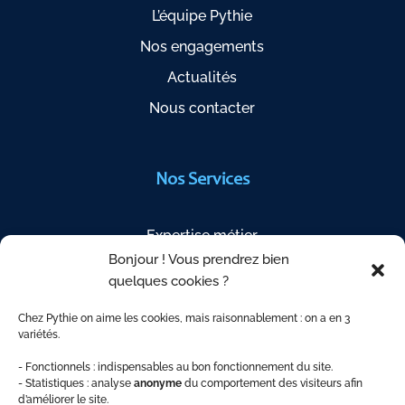
L’équipe Pythie
Nos engagements
Actualités
Nous contacter
Nos Services
Expertise métier
Bonjour ! Vous prendrez bien
Étapes de votre projet
quelques cookies ?
Questions fréquentes
Chez Pythie on aime les cookies, mais raisonnablement : on a en 3
Indices de révision
variétés.
Espace Client
- Fonctionnels : indispensables au bon fonctionnement du site.
- Statistiques : analyse
anonyme
du comportement des visiteurs afin
d’améliorer le site.