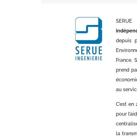
SERUE 
indépen
depuis p
Environn
France, 
prend par
économiq
au servic
C’est en
pour l’ai
centralis
la transm