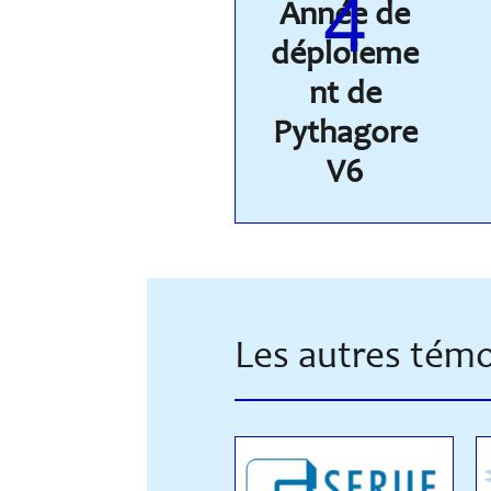
4
Année de
déploieme
nt de
Pythagore
V6
Les autres té