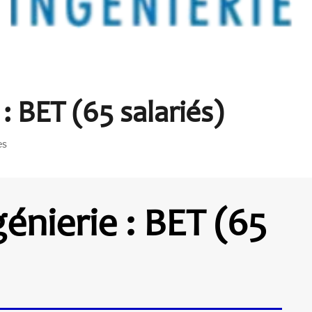
: BET (65 salariés)
es
énierie : BET (65